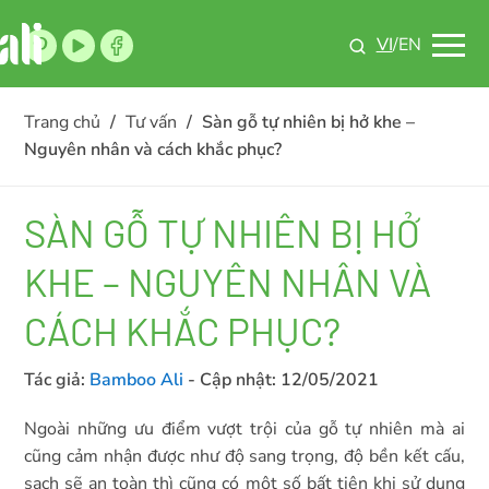
VI
/EN
Trang chủ
/
Tư vấn
/
Sàn gỗ tự nhiên bị hở khe –
Nguyên nhân và cách khắc phục?
SÀN GỖ TỰ NHIÊN BỊ HỞ
KHE – NGUYÊN NHÂN VÀ
CÁCH KHẮC PHỤC?
Tác giả:
Bamboo Ali
- Cập nhật:
12/05/2021
Ngoài những ưu điểm vượt trội của gỗ tự nhiên mà ai
cũng cảm nhận được như độ sang trọng, độ bền kết cấu,
sạch sẽ an toàn thì cũng có một số bất tiện khi sử dụng