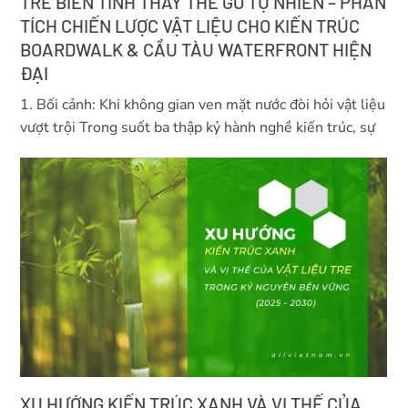
TRE BIẾN TÍNH THAY THẾ GỖ TỰ NHIÊN – PHÂN
TÍCH CHIẾN LƯỢC VẬT LIỆU CHO KIẾN TRÚC
BOARDWALK & CẦU TÀU WATERFRONT HIỆN
ĐẠI
1. Bối cảnh: Khi không gian ven mặt nước đòi hỏi vật liệu
vượt trội Trong suốt ba thập kỷ hành nghề kiến trúc, sự
XU HƯỚNG KIẾN TRÚC XANH VÀ VỊ THẾ CỦA