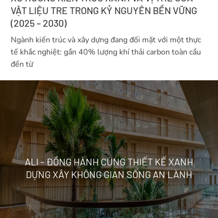
VẬT LIỆU TRE TRONG KỶ NGUYÊN BỀN VỮNG
(2025 – 2030)
Ngành kiến trúc và xây dựng đang đối mặt với một thực
tế khắc nghiệt: gần 40% lượng khí thải carbon toàn cầu
đến từ
ALI - ĐỒNG HÀNH CÙNG THIẾT KẾ XANH
DỰNG XÂY KHÔNG GIAN SỐNG AN LÀNH