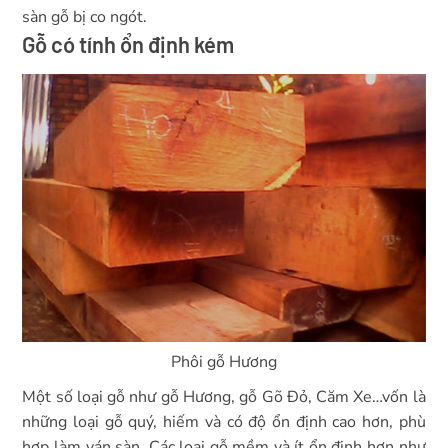
sàn gỗ bị co ngót.
Gỗ có tính ổn định kém
Phôi gỗ Hương
Một số loại gỗ như gỗ Hương, gỗ Gõ Đỏ, Căm Xe…vốn là
những loại gỗ quý, hiếm và có độ ổn định cao hơn, phù
hợp làm ván sàn. Các loại gỗ mềm và ít ổn định hơn như