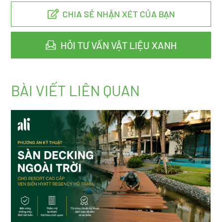
CHIA SẺ NHẬN XÉT CỦA BẠN
HỎI TƯ VẤN VẬT LIỆU XANH
BÀI VIẾT LIÊN QUAN