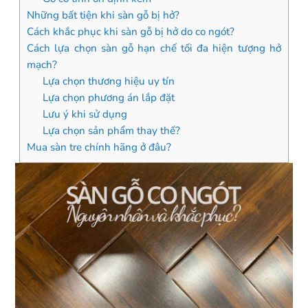
Những bất tiện khi sàn gỗ bị hở?
Cách khắc phục khi sàn gỗ bị hở do co ngót?
Cách lựa chọn sàn gỗ hạn chế tối đa hiện tượng hở
mạch?
Lựa chọn thương hiệu uy tín
Lựa chọn phương án lắp đặt
Lưu ý khi sử dụng
Lựa chọn sản phẩm thay thế?
Mua sàn tre chính hãng ở đâu?