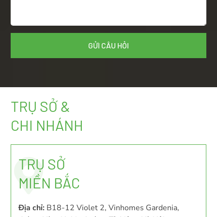
TRỤ SỞ &
CHI NHÁNH
TRỤ SỞ
MIỀN BẮC
Địa chỉ:
B18-12 Violet 2, Vinhomes Gardenia,