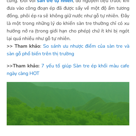
cứng. Đối với
sàn tre tự nhiên
, do nguyên liệu trước khi
đưa vào công đoạn ép đã được sấy về một độ ẩm tương
đồng, phôi ép ra sẽ không giữ nước như gỗ tự nhiên. Đây
là một trong những lý do khiến sàn tre thường chỉ có xu
hướng nở ra (trong giới hạn cho phép) chứ ít khi bị ngót
lại quá nhiều như gỗ tự nhiên.
>> Tham khảo
:
So sánh ưu nhược điểm của sàn tre và
sàn gỗ phổ biến trên thị trường
>>Tham khảo:
7 yếu tố giúp Sàn tre ép khối màu cafe
ngày càng HOT