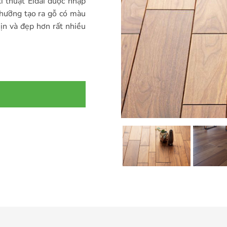
 thuật Eidai được nhập
nhưỡng tạo ra gỗ có màu
ịn và đẹp hơn rất nhiều