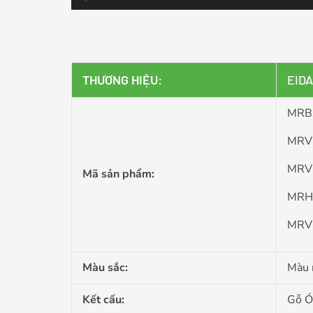
THƯƠNG HIỆU:
EID
MRBS
MRVN
MRVS
Mã sản phẩm:
MRHV
MRVH
Màu sắc:
Màu 
Kết cấu:
Gỗ Ó