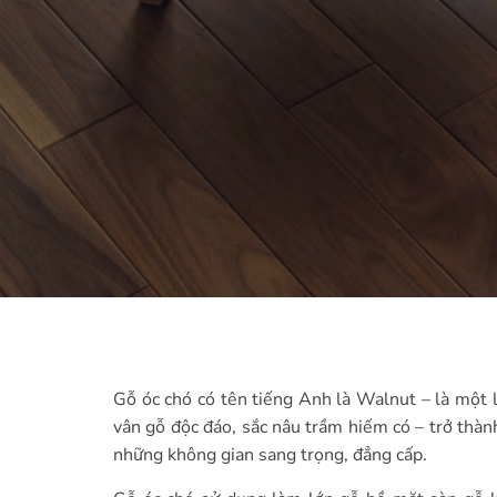
Gỗ óc chó có tên tiếng Anh là Walnut – là một 
vân gỗ độc đáo, sắc nâu trầm hiếm có – trở thàn
những không gian sang trọng, đẳng cấp.