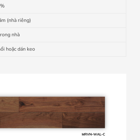
2%
ăm (nhà riêng)
trong nhà
nổi hoặc dán keo