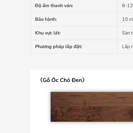
Độ ẩm thanh ván:
8-1
Bảo hành:
10 n
Khu vực lát:
Sàn 
Phương pháp lắp đặt:
Lắp 