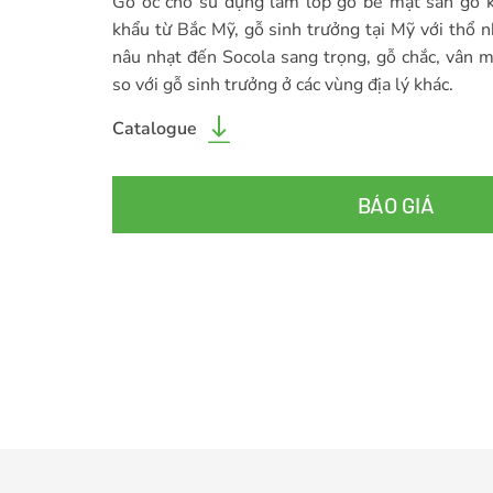
Gỗ óc chó sử dụng làm lớp gỗ bề mặt sàn gỗ kĩ
khẩu từ Bắc Mỹ, gỗ sinh trưởng tại Mỹ với thổ 
nâu nhạt đến Socola sang trọng, gỗ chắc, vân m
so với gỗ sinh trưởng ở các vùng địa lý khác.
Catalogue
BÁO GIÁ