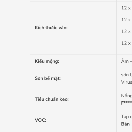
12 x
12 x
Kích thước ván:
12 x
12 x
Kiểu mộng:
Âm –
sơn 
Sơn bề mặt:
Viru
Nồng
Tiêu chuẩn keo:
F****
Tạp c
VOC:
Bản