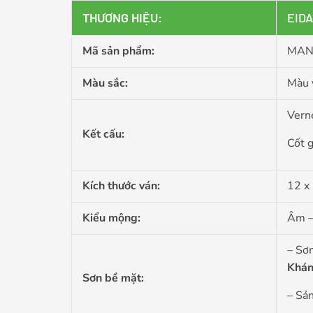
THƯƠNG HIỆU:
EID
Mã sản phẩm:
MANV
Màu sắc:
Màu 
Vern
Kết cấu:
Cốt 
Kích thước ván:
12 x
Kiểu mộng:
Âm –
– Sơ
Khán
Sơn bề mặt:
– Sả