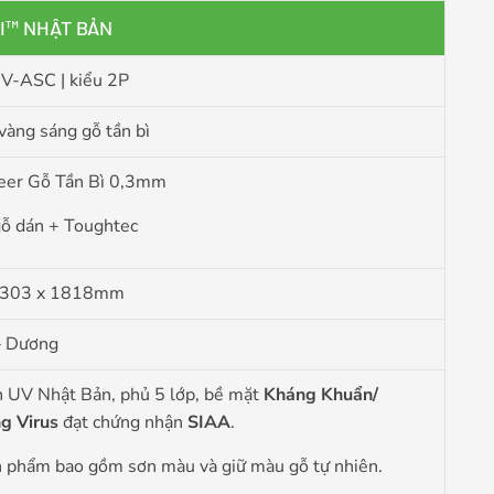
AI™ NHẬT BẢN
-ASC | kiểu 2P
vàng sáng gỗ tần bì
eer Gỗ Tần Bì 0,3mm
gỗ dán + Toughtec
 303 x 1818mm
 Dương
n UV Nhật Bản, phủ 5 lớp, bề mặt
Kháng Khuẩn/
g Virus
đạt chứng nhận
SIAA
.
n phẩm bao gồm sơn màu và giữ màu gỗ tự nhiên.