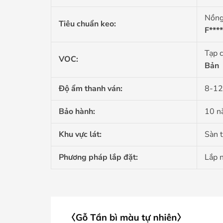
Nồng
Tiêu chuẩn keo:
F****
Tạp c
VOC:
Bản
Độ ẩm thanh ván:
8-1
Bảo hành:
10 n
Khu vực lát:
Sàn 
Phương pháp lắp đặt:
Lắp 