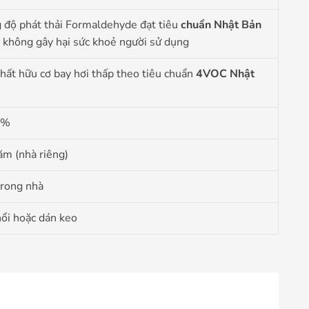
 độ phát thải Formaldehyde đạt tiêu
chuẩn Nhật Bản
không gây hại sức khoẻ người sử dụng
hất hữu cơ bay hơi thấp theo tiêu chuẩn
4VOC Nhật
2%
ăm (nhà riêng)
trong nhà
nổi hoặc dán keo