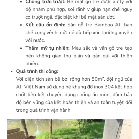
Chống trơn trượt:
Bề mặt gỗ tre được xử lý với
độ nhám phù hợp, soi rãnh v giúp hạn chế nguy
cơ trượt ngã, đặc biệt khi bề mặt sàn ướt.
Kết cấu ổn định:
Sàn gỗ tre Bamboo Ali hạn
chế cong vênh, nứt nẻ dù tiếp xúc thường xuyên
với nước.
Thẩm mỹ tự nhiên:
Màu sắc và vân gỗ tre tạo
nên không gian thư giãn và gần gũi với thiên
nhiên.
Quá trình thi công:
Với diện tích sàn bể bơi rộng hơn 50m², đội ngũ của
Ali Việt Nam sử dụng hệ khung đỡ inox 304 kết hợp
chốt liên kết chuyên dụng chống ăn mòn, đảm bảo
độ bền vững của kết hoàn thiện và an toàn tuyệt đối
trong quá trình vận hành.