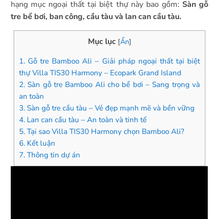
hạng mục ngoại thất tại biệt thự này bao gồm:
Sàn gỗ
tre bể bơi, ban công, cầu tàu và lan can cầu tàu.
Mục lục
[
Ẩn
]
1.
Gỗ tre Bamboo Ali – Giải pháp ngoại thất tại biệt
thự Villa TIS30 Harmony – Ecopark Grand Island
2.
Sàn gỗ tre Bamboo Ali cho bể bơi – Sang trọng và
an toàn
3.
Sàn gỗ tre cầu tàu – Vẻ đẹp mạnh mẽ và bền vững
4.
Lan can cầu tàu – An toàn và tinh tế
5.
Tại sao Villa TIS30 Harmony chọn Bamboo Ali?
6.
Kết luận
7.
Thông tin dự án