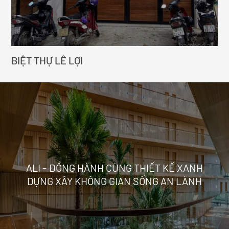
BIỆT THỰ LÊ LỢI
ALI - ĐỒNG HÀNH CÙNG THIẾT KẾ XANH
DỰNG XÂY KHÔNG GIAN SỐNG AN LÀNH