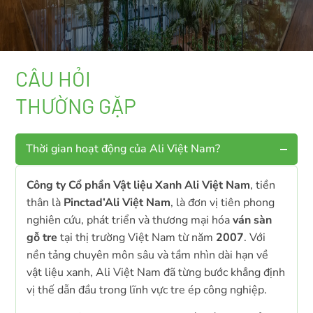
CÂU HỎI
THƯỜNG GẶP
Thời gian hoạt động của Ali Việt Nam?
Công ty Cổ phần Vật liệu Xanh Ali Việt Nam
, tiền
thân là
Pinctad’Ali Việt Nam
, là đơn vị tiên phong
nghiên cứu, phát triển và thương mại hóa
ván sàn
gỗ tre
tại thị trường Việt Nam từ năm
2007
. Với
nền tảng chuyên môn sâu và tầm nhìn dài hạn về
vật liệu xanh, Ali Việt Nam đã từng bước khẳng định
vị thế dẫn đầu trong lĩnh vực tre ép công nghiệp.