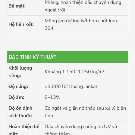
Phẳng, hoàn thiện dầu chuyên dụng
Bề mặt:
ngoài trời
Mộng âm dương kết hợp chốt Inox
Hệ liên kết:
304
ĐẶC TÍNH KỸ THUẬT
Khối lượng
Khoảng 1.150–1.250 kg/m³
riêng:
Độ cứng:
>3.000 lbf (thang Janka)
Độ ẩm:
8–12%
Độ ổn định
Co ngót và giãn nở thấp sau xử lý biến
kích thước:
tính
Hoàn thiện bề
Dầu chuyên dụng chống tia UV và
mặt:
chống thấm