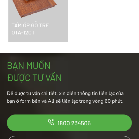
TẤM ỐP GỖ TRE
OTA-12CT
BẠN MUỐN
ĐƯỢC TƯ VẤN
Để được tư vấn chi tiết, xin điền thông tin liên lạc của
bạn ở form bên và Ali sẽ liên lạc trong vòng 60 phút.
1800 234505