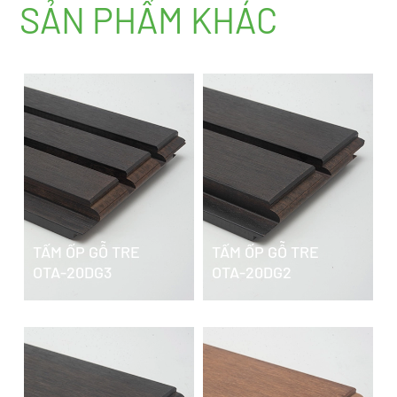
SẢN PHẨM KHÁC
TẤM ỐP GỖ TRE
TẤM ỐP GỖ TRE
OTA-20DG3
OTA-20DG2