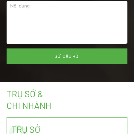
TRỤ SỞ &
CHI NHÁNH
TRỤ SỞ