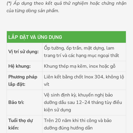
(*) Áp dụng theo kết quả thử nghiệm hoặc chứng nhận
của từng dòng sản phẩm.
LẮP ĐẶT VÀ ỨNG DỤNG
Ốp tường, ốp trần, mặt dựng, lam
Vị trí sử dụng:
trang trí và các hạng mục ngoại thất
Hệ khung:
Khung thép mạ kẽm, inox hoặc gỗ
Phương pháp
Liên kết bằng chốt Inox 304, không lộ
lắp đặt:
vít
Vệ sinh định kỳ, khuyến nghị bảo
Bảo trì:
dưỡng dầu sau 12–24 tháng tùy điều
kiện sử dụng
Tuổi thọ dự
Trên 20 năm khi thi công và bảo
kiến:
dưỡng đúng hướng dẫn