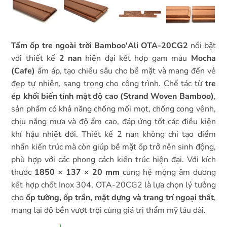
Tấm ốp tre ngoài trời Bamboo'Ali OTA-20CG2
nổi bật
với thiết kế
2 nan
hiện đại kết hợp gam màu
Mocha
(Cafe)
ấm áp, tạo chiều sâu cho bề mặt và mang đến vẻ
đẹp tự nhiên, sang trọng cho công trình. Chế tác từ
tre
ép khối biến tính mật độ cao (Strand Woven Bamboo)
,
sản phẩm có khả năng chống mối mọt, chống cong vênh,
chịu nắng mưa và độ ẩm cao, đáp ứng tốt các điều kiện
khí hậu nhiệt đới. Thiết kế 2 nan không chỉ tạo điểm
nhấn kiến trúc mà còn giúp bề mặt ốp trở nên sinh động,
phù hợp với các phong cách kiến trúc hiện đại. Với kích
thước
1850 × 137 × 20 mm
cùng hệ mộng âm dương
kết hợp chốt Inox 304, OTA-20CG2 là lựa chọn lý tưởng
cho
ốp tường, ốp trần, mặt dựng và trang trí ngoại thất
,
mang lại độ bền vượt trội cùng giá trị thẩm mỹ lâu dài.