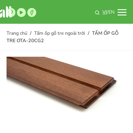
VI
/EN
Trang chủ
/
Tấm ốp gỗ tre ngoài trời
/
TẤM ỐP GỖ
TRE OTA-20CG2