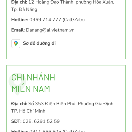
Địa chỉ:
12 Hoàng Đạo Thành, phường Hòa Xuân,
Tp. Đà Nẵng
Hotline:
0969 714 777 (Call/Zalo)
Email:
Danang@alivietnam.vn
Sơ đồ đường đi
CHI NHÁNH
MIỀN NAM
Địa chỉ:
Số 353 Điện Biên Phủ, Phường Gia Định,
TP. Hồ Chí Minh
SĐT:
028. 6291 52 59
Hotline:
0911 666 605 (Call/Zalo)