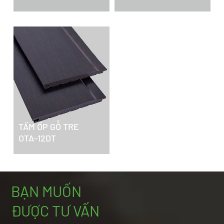
TẤM ỐP GỖ TRE
OTA-12DT
BẠN MUỐN
ĐƯỢC TƯ VẤN