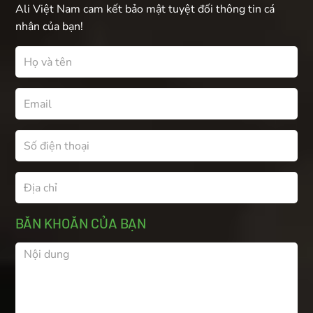
Ali Việt Nam cam kết bảo mật tuyệt đối thông tin cá
nhân của bạn!
BĂN KHOĂN CỦA BẠN