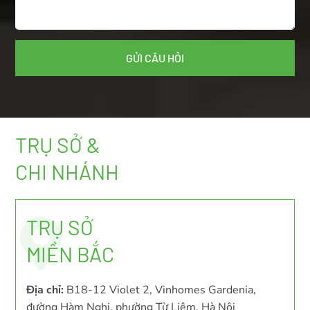
TRỤ SỞ &
CHI NHÁNH
TRỤ SỞ
MIỀN BẮC
Địa chỉ:
B18-12 Violet 2, Vinhomes Gardenia,
đường Hàm Nghi, phường Từ Liêm, Hà Nội