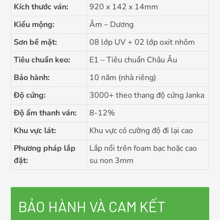
Kích thước ván:
920 x 142 x 14mm
Kiểu mộng:
Âm – Dương
Sơn bề mặt:
08 lớp UV + 02 lớp oxit nhôm
Tiêu chuẩn keo:
E1 – Tiêu chuẩn Châu Âu
Bảo hành:
10 năm (nhà riêng)
Độ cứng:
3000+ theo thang độ cứng Janka
Độ ẩm thanh ván:
8-12%
Khu vực lát:
Khu vực có cường độ đi lại cao
Phương pháp lắp
Lắp nổi trên foam bạc hoặc cao
đặt:
su non 3mm
BẢO HÀNH VÀ CAM KẾT