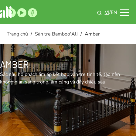
VI
/EN
Trang chủ
/
Sàn tre Bamboo'Ali
/
Amber
AMBER
Sắc nâu hổ phách ấm áp kết hợp vân tre tinh tế, tạo nên
không gian sang trọng, ấm cúng và đầy chiều sâu.