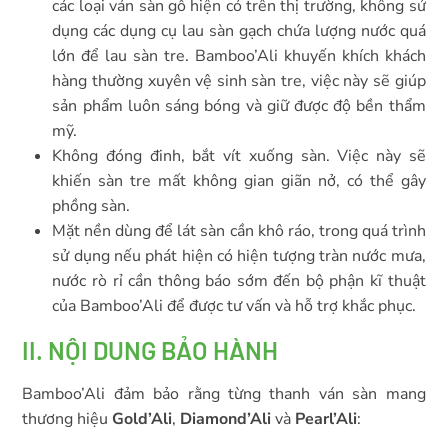
các loại ván sàn gỗ hiện có trên thị trường, không sử
dụng các dụng cụ lau sàn gạch chứa lượng nước quá
lớn để lau sàn tre. Bamboo’Ali khuyến khích khách
hàng thường xuyên vệ sinh sàn tre, việc này sẽ giúp
sản phẩm luôn sáng bóng và giữ được độ bền thẩm
mỹ.
Không đóng đinh, bắt vít xuống sàn. Việc này sẽ
khiến sàn tre mất không gian giãn nở, có thể gây
phồng sàn.
Mặt nền dùng để lát sàn cần khô ráo, trong quá trình
sử dụng nếu phát hiện có hiện tượng tràn nước mưa,
nước rò rỉ cần thông báo sớm đến bộ phận kĩ thuật
của Bamboo’Ali để được tư vấn và hỗ trợ khắc phục.
II. NỘI DUNG BẢO HÀNH
Bamboo’Ali đảm bảo rằng từng thanh ván sàn mang
thương hiệu
Gold’Ali
,
Diamond’Ali
và
Pearl’Ali
: