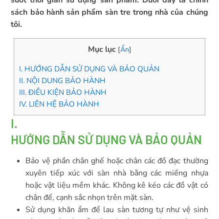
suốt thời gian sử dụng sản phẩm. Dưới đây là chính
sách bảo hành sản phẩm sàn tre trong nhà của chúng
tôi.
Mục lục
[
Ẩn
]
I. HƯỚNG DẪN SỬ DỤNG VÀ BẢO QUẢN
II. NỘI DUNG BẢO HÀNH
III. ĐIỀU KIỆN BẢO HÀNH
IV. LIÊN HỆ BẢO HÀNH
I.
HƯỚNG DẪN SỬ DỤNG VÀ BẢO QUẢN
Bảo vệ phần chân ghế hoặc chân các đồ đạc thường
xuyên tiếp xúc với sàn nhà bằng các miếng nhựa
hoặc vật liệu mềm khác. Không kê kéo các đồ vật có
chân đế, cạnh sắc nhọn trên mặt sàn.
Sử dụng khăn ẩm để lau sàn tương tự như vệ sinh