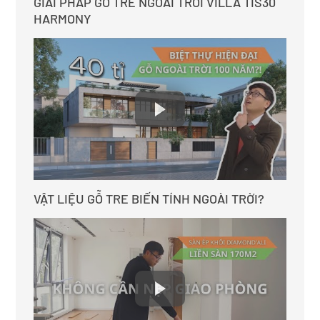
GIẢI PHÁP GỖ TRE NGOÀI TRỜI VILLA TIS30
HARMONY
VẬT LIỆU GỖ TRE BIẾN TÍNH NGOÀI TRỜI?