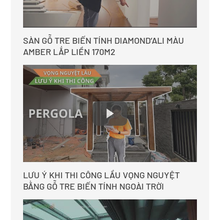
SÀN GỖ TRE BIẾN TÍNH DIAMOND’ALI MÀU
AMBER LẮP LIỀN 170M2
LƯU Ý KHI THI CÔNG LẦU VỌNG NGUYỆT
BẰNG GỖ TRE BIẾN TÍNH NGOÀI TRỜI