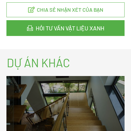
CHIA SẺ NHẬN XÉT CỦA BẠN
HỎI TƯ VẤN VẬT LIỆU XANH
DỰ ÁN KHÁC