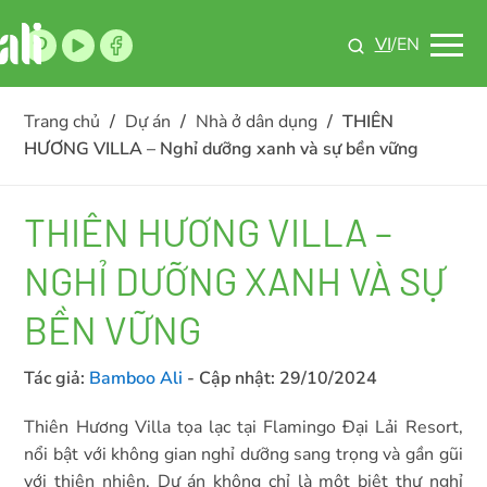
VI
/EN
Trang chủ
/
Dự án
/
Nhà ở dân dụng
/
THIÊN
HƯƠNG VILLA – Nghỉ dưỡng xanh và sự bền vững
THIÊN HƯƠNG VILLA –
NGHỈ DƯỠNG XANH VÀ SỰ
BỀN VỮNG
Tác giả:
Bamboo Ali
- Cập nhật:
29/10/2024
Thiên Hương Villa tọa lạc tại Flamingo Đại Lải Resort,
nổi bật với không gian nghỉ dưỡng sang trọng và gần gũi
với thiên nhiên. Dự án không chỉ là một biệt thự nghỉ