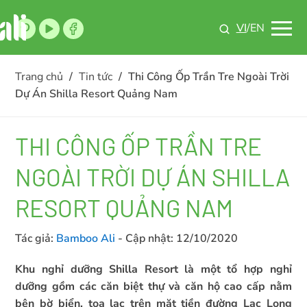
VI
/EN
Trang chủ
/
Tin tức
/
Thi Công Ốp Trần Tre Ngoài Trời
Dự Án Shilla Resort Quảng Nam
THI CÔNG ỐP TRẦN TRE
NGOÀI TRỜI DỰ ÁN SHILLA
RESORT QUẢNG NAM
Tác giả:
Bamboo Ali
- Cập nhật:
12/10/2020
Khu nghỉ dưỡng Shilla Resort là một tổ hợp nghỉ
dưỡng gồm các căn biệt thự và căn hộ cao cấp nằm
bên bờ biển, tọa lạc trên mặt tiền đường Lạc Long