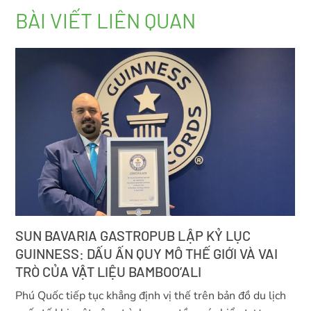
BÀI VIẾT LIÊN QUAN
SUN BAVARIA GASTROPUB LẬP KỶ LỤC
GUINNESS: DẤU ẤN QUY MÔ THẾ GIỚI VÀ VAI
TRÒ CỦA VẬT LIỆU BAMBOO’ALI
Phú Quốc tiếp tục khẳng định vị thế trên bản đồ du lịch