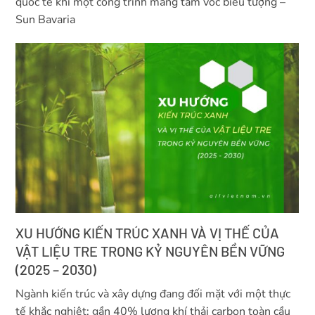
quốc tế khi một công trình mang tầm vóc biểu tượng –
Sun Bavaria
XU HƯỚNG KIẾN TRÚC XANH VÀ VỊ THẾ CỦA
VẬT LIỆU TRE TRONG KỶ NGUYÊN BỀN VỮNG
(2025 – 2030)
Ngành kiến trúc và xây dựng đang đối mặt với một thực
tế khắc nghiệt: gần 40% lượng khí thải carbon toàn cầu