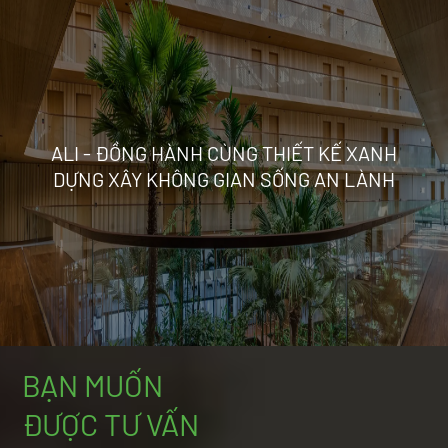
ALI - ĐỒNG HÀNH CÙNG THIẾT KẾ XANH
DỰNG XÂY KHÔNG GIAN SỐNG AN LÀNH
BẠN MUỐN
ĐƯỢC TƯ VẤN