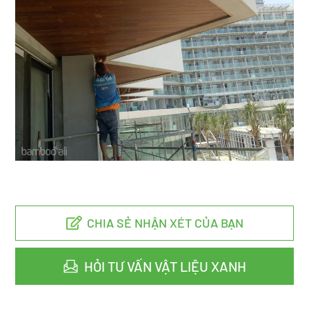
CHIA SẺ NHẬN XÉT CỦA BẠN
HỎI TƯ VẤN VẬT LIỆU XANH