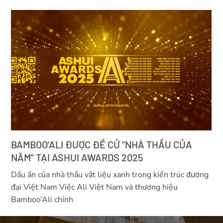
BAMBOO’ALI ĐƯỢC ĐỀ CỬ “NHÀ THẦU CỦA
NĂM” TẠI ASHUI AWARDS 2025
Dấu ấn của nhà thầu vật liệu xanh trong kiến trúc đương
đại Việt Nam Việc Ali Việt Nam và thương hiệu
Bamboo’Ali chính