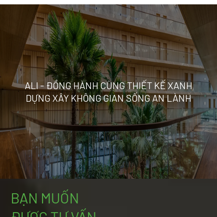
ALI - ĐỒNG HÀNH CÙNG THIẾT KẾ XANH
DỰNG XÂY KHÔNG GIAN SỐNG AN LÀNH
BẠN MUỐN
ĐƯỢC TƯ VẤN