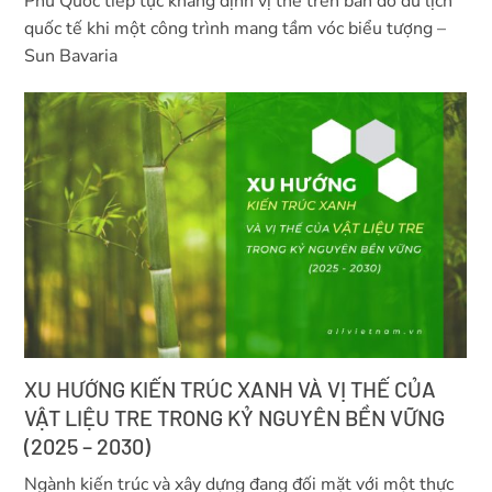
Phú Quốc tiếp tục khẳng định vị thế trên bản đồ du lịch
quốc tế khi một công trình mang tầm vóc biểu tượng –
Sun Bavaria
XU HƯỚNG KIẾN TRÚC XANH VÀ VỊ THẾ CỦA
VẬT LIỆU TRE TRONG KỶ NGUYÊN BỀN VỮNG
(2025 – 2030)
Ngành kiến trúc và xây dựng đang đối mặt với một thực