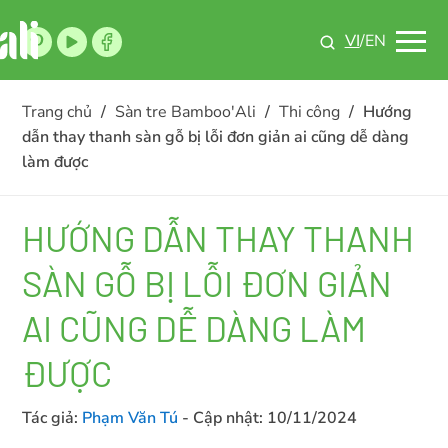
VI
/EN
Trang chủ
/
Sàn tre Bamboo'Ali
/
Thi công
/
Hướng
dẫn thay thanh sàn gỗ bị lỗi đơn giản ai cũng dễ dàng
làm được
HƯỚNG DẪN THAY THANH
SÀN GỖ BỊ LỖI ĐƠN GIẢN
AI CŨNG DỄ DÀNG LÀM
ĐƯỢC
Tác giả:
Phạm Văn Tú
- Cập nhật:
10/11/2024