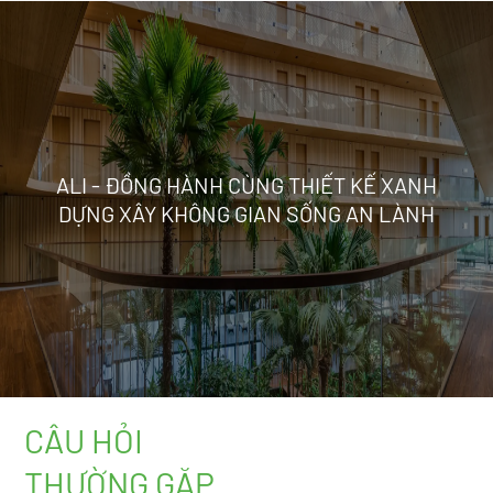
ALI - ĐỒNG HÀNH CÙNG THIẾT KẾ XANH
DỰNG XÂY KHÔNG GIAN SỐNG AN LÀNH
CÂU HỎI
THƯỜNG GẶP