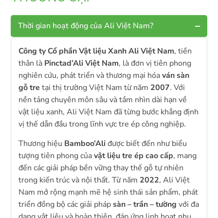
Thời gian hoạt động của Ali Việt Nam?
Công ty Cổ phần Vật liệu Xanh Ali Việt Nam
, tiền
thân là
Pinctad’Ali Việt Nam
, là đơn vị tiên phong
nghiên cứu, phát triển và thương mại hóa
ván sàn
gỗ tre
tại thị trường Việt Nam từ năm
2007
. Với
nền tảng chuyên môn sâu và tầm nhìn dài hạn về
vật liệu xanh, Ali Việt Nam đã từng bước khẳng định
vị thế dẫn đầu trong lĩnh vực tre ép công nghiệp.
Thương hiệu
Bamboo’Ali
được biết đến như biểu
tượng tiên phong của
vật liệu tre ép cao cấp
, mang
đến các giải pháp bền vững thay thế gỗ tự nhiên
trong kiến trúc và nội thất. Từ năm
2022
, Ali Việt
Nam mở rộng mạnh mẽ hệ sinh thái sản phẩm, phát
triển đồng bộ các giải pháp
sàn – trần – tường
với đa
dạng vật liệu và hoàn thiện, đáp ứng linh hoạt nhu