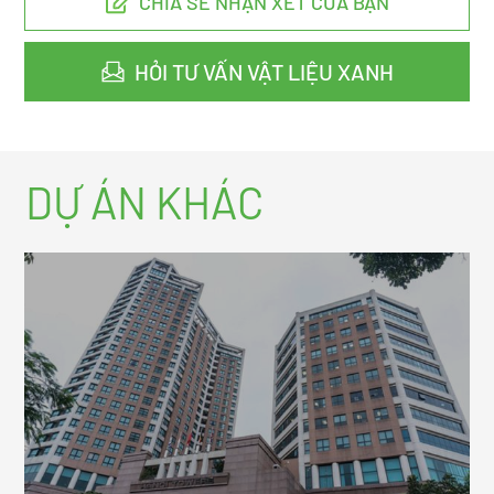
CHIA SẺ NHẬN XÉT CỦA BẠN
HỎI TƯ VẤN VẬT LIỆU XANH
DỰ ÁN KHÁC