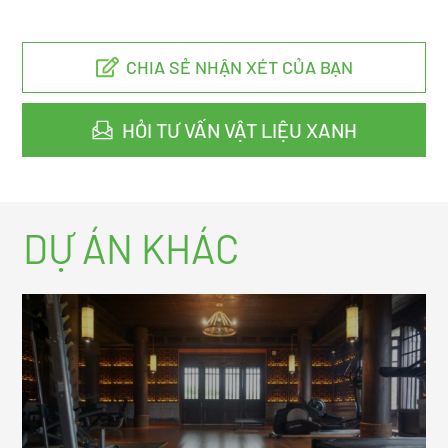
CHIA SẺ NHẬN XÉT CỦA BẠN
HỎI TƯ VẤN VẬT LIỆU XANH
DỰ ÁN KHÁC