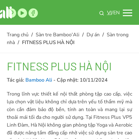
VI
/EN
Trang chủ
/
Sàn tre Bamboo'Ali
/
Dự án
/
Sàn trong
nhà
/
FITNESS PLUS HÀ NỘI
FITNESS PLUS HÀ NỘI
Tác giả:
Bamboo Ali
- Cập nhật:
10/11/2024
Trong lĩnh vực thiết kế nội thất phòng tập cao cấp, việc
lựa chọn vật liệu không chỉ dựa trên yếu tố thẩm mỹ mà
còn cần đảm bảo độ bền, tính an toàn và mang lại sự
thoải mái tối đa cho người sử dụng. Tại Fitness Plus VP5
Linh Đàm, Hà Nội không gian phòng tập Yoga và Aerobic
đã được nâng tầm đẳng cấp nhờ việc sử dụng sàn tre cao