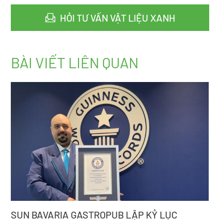
HỎI TƯ VẤN VẬT LIỆU XANH
BÀI VIẾT LIÊN QUAN
SUN BAVARIA GASTROPUB LẬP KỶ LỤC