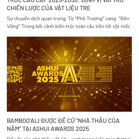
CHIẾN LƯỢC CỦA VẬT LIỆU TRE
Sự chuyển dịch quan trọng: Từ "Phô Trương" sang "Bền
Vững" Trong bối cảnh kiến trúc toàn cầu tiến tới cột mốc
BAMBOO’ALI ĐƯỢC ĐỀ CỬ “NHÀ THẦU CỦA
NĂM” TẠI ASHUI AWARDS 2025