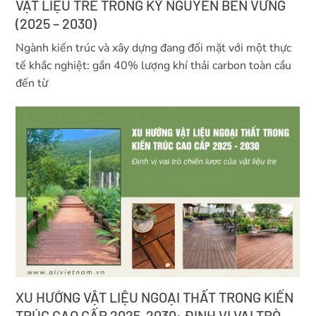
VẬT LIỆU TRE TRONG KỶ NGUYÊN BỀN VỮNG
(2025 – 2030)
Ngành kiến trúc và xây dựng đang đối mặt với một thực
tế khắc nghiệt: gần 40% lượng khí thải carbon toàn cầu
đến từ
XU HƯỚNG VẬT LIỆU NGOẠI THẤT TRONG KIẾN
TRÚC CAO CẤP 2025-2030: ĐỊNH VỊ VAI TRÒ