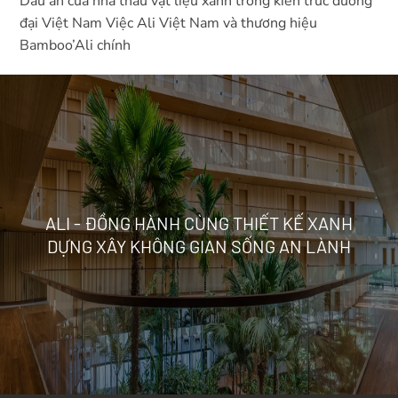
Dấu ấn của nhà thầu vật liệu xanh trong kiến trúc đương
đại Việt Nam Việc Ali Việt Nam và thương hiệu
Bamboo’Ali chính
ALI - ĐỒNG HÀNH CÙNG THIẾT KẾ XANH
DỰNG XÂY KHÔNG GIAN SỐNG AN LÀNH