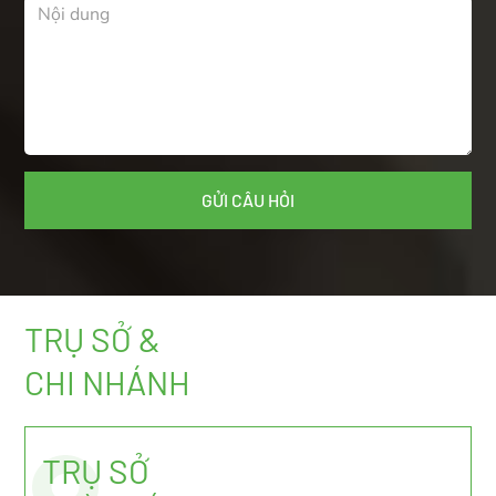
TRỤ SỞ &
CHI NHÁNH
TRỤ SỞ