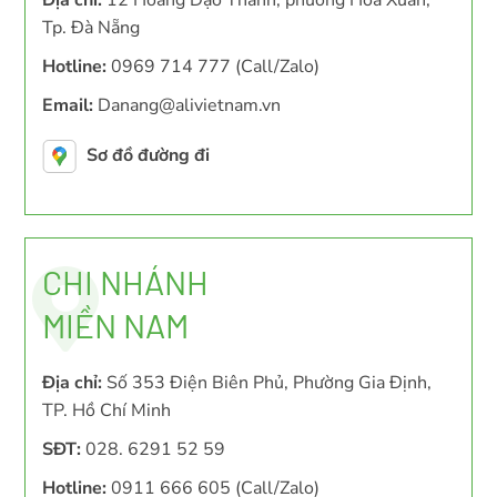
Địa chỉ:
12 Hoàng Đạo Thành, phường Hòa Xuân,
Tp. Đà Nẵng
Hotline:
0969 714 777 (Call/Zalo)
Email:
Danang@alivietnam.vn
Sơ đồ đường đi
CHI NHÁNH
MIỀN NAM
Địa chỉ:
Số 353 Điện Biên Phủ, Phường Gia Định,
TP. Hồ Chí Minh
SĐT:
028. 6291 52 59
Hotline:
0911 666 605 (Call/Zalo)