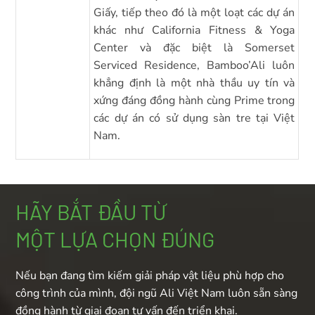
Giấy, tiếp theo đó là một loạt các dự án
khác như California Fitness & Yoga
Center và đặc biệt là Somerset
Serviced Residence, Bamboo’Ali luôn
khẳng định là một nhà thầu uy tín và
xứng đáng đồng hành cùng Prime trong
các dự án có sử dụng sàn tre tại Việt
Nam.
HÃY BẮT ĐẦU TỪ
MỘT LỰA CHỌN ĐÚNG
Nếu bạn đang tìm kiếm giải pháp vật liệu phù hợp cho
công trình của mình, đội ngũ Ali Việt Nam luôn sẵn sàng
đồng hành từ giai đoạn tư vấn đến triển khai.