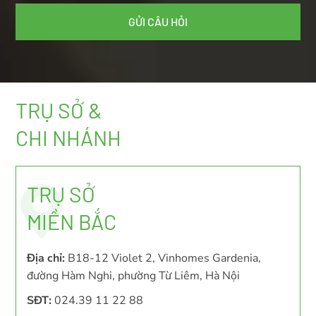
TRỤ SỞ &
CHI NHÁNH
TRỤ SỞ
MIỀN BẮC
Địa chỉ:
B18-12 Violet 2, Vinhomes Gardenia,
đường Hàm Nghi, phường Từ Liêm, Hà Nội
SĐT:
024.39 11 22 88