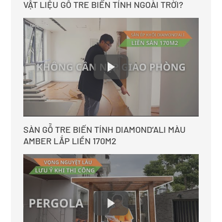
VẬT LIỆU GỖ TRE BIẾN TÍNH NGOÀI TRỜI?
SÀN GỖ TRE BIẾN TÍNH DIAMOND’ALI MÀU
AMBER LẮP LIỀN 170M2